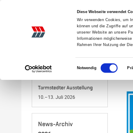
Diese Webseite verwendet Co
Wir verwenden Cookies, um Inh
können und die Zugriffe auf 
unserer Website an unsere Par
Informationen möglicherweise 
AKTIONEN
LANDTECHNIK
GEBRAUCHTE
Rahmen Ihrer Nutzung der Di
Startseite
News
Tarmstedter Ausstellung 2025
Einwilligungsauswahl
Notwendig
Pr
Veranstaltungen 2026
Tarmstedter Ausstellung
10.–13. Juli 2026
News-Archiv