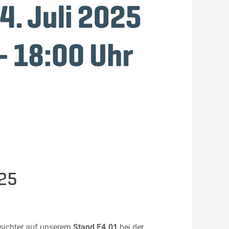
25
esichter auf unserem
Stand F4.01
bei der