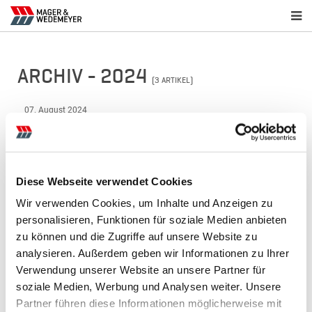
ARCHIV - 2024
(3 ARTIKEL)
07. August 2024
LandTageNord Wüsting 2024
05. Juli 2024
Tarmstedter Ausstellung 2024
Diese Webseite verwendet Cookies
20. Februar 2024
Wir verwenden Cookies, um Inhalte und Anzeigen zu
M&W Filialtage 2024
personalisieren, Funktionen für soziale Medien anbieten
zu können und die Zugriffe auf unsere Website zu
analysieren. Außerdem geben wir Informationen zu Ihrer
News-Archiv
Verwendung unserer Website an unsere Partner für
2026
soziale Medien, Werbung und Analysen weiter. Unsere
Juni 2026
(1)
Partner führen diese Informationen möglicherweise mit