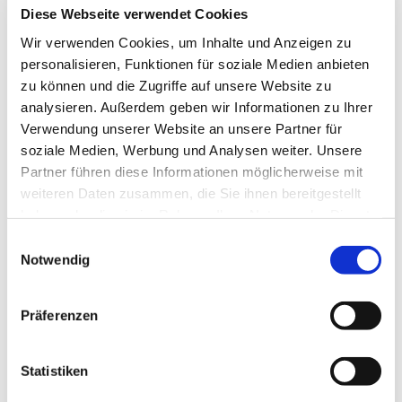
Diese Webseite verwendet Cookies
Segment der angebauten und gezogenen
Feldspritzen für große Arbeitsbreiten überzeugt
Wir verwenden Cookies, um Inhalte und Anzeigen zu
CHD mit durchdachter Technik, hoher Präzision
personalisieren, Funktionen für soziale Medien anbieten
und robuster Bauweise. Als exklusiver Partner
zu können und die Zugriffe auf unsere Website zu
analysieren. Außerdem geben wir Informationen zu Ihrer
bietet CHD Lösungen, die perfekt auf die
Verwendung unserer Website an unsere Partner für
Anforderungen moderner Landwirtschaft
soziale Medien, Werbung und Analysen weiter. Unsere
abgestimmt sind.
Partner führen diese Informationen möglicherweise mit
weiteren Daten zusammen, die Sie ihnen bereitgestellt
haben oder die sie im Rahmen Ihrer Nutzung der Dienste
gesammelt haben.
Einwilligungsauswahl
Notwendig
Präferenzen
Statistiken