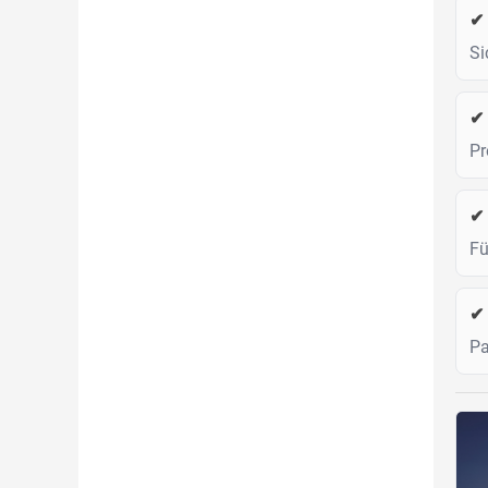
✔ 
Si
✔ 
Pr
✔ 
Fü
✔ 
Pa