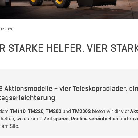
uar 2026
ER STARKE HELFER. VIER STA
B Aktionsmodelle – vier Teleskopradlader, ein
ltagserleichterung
 dem
TM110
,
TM220
,
TM280
und
TM280S
bieten wir dir vier
Akt
 helfen, wo es zählt:
Zeit sparen
,
Routine vereinfachen
und
zuv
 am Silo.