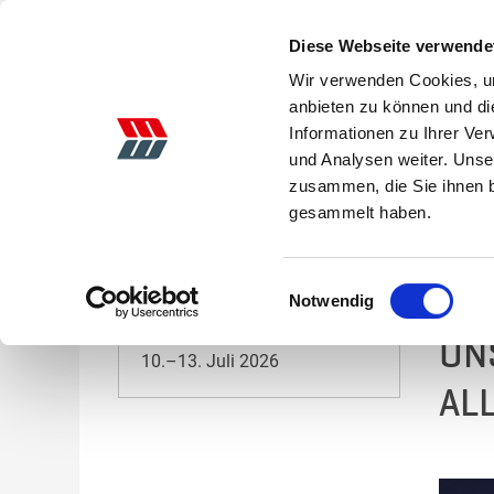
Diese Webseite verwende
Wir verwenden Cookies, um
anbieten zu können und di
Informationen zu Ihrer Ve
AKTIONEN
LANDTECHNIK
GEBRAUCHTE
und Analysen weiter. Unse
zusammen, die Sie ihnen b
Startseite
Aktionen
gesammelt haben.
M&W-
Veranstaltungen 2026
VO
Einwilligungsauswahl
Notwendig
Tarmstedter Ausstellung
UN
10.–13. Juli 2026
AL