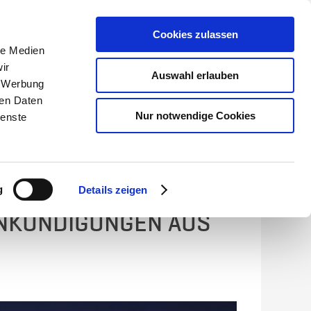
Cookies zulassen
le Medien
Händler-Garantieportal
ir
Auswahl erlauben
, Werbung
KONTAKT
ren Daten
Nur notwendige Cookies
ienste
HIER FINDEST DU
g
Details zeigen
ANKÜNDIGUNGEN AUS