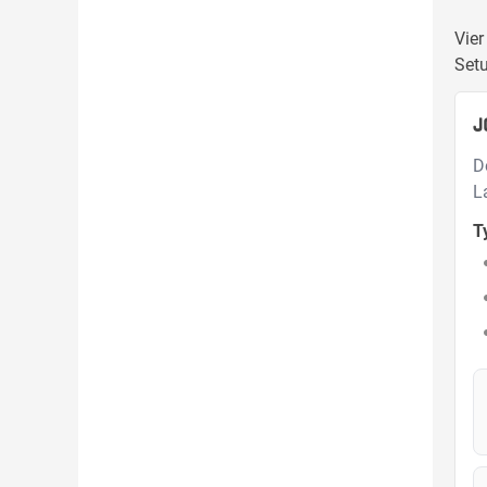
Vier
Set
J
D
L
T