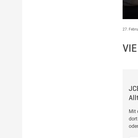
27. Febr
VI
JC
Al
Mit
dort
oder