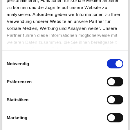
personalisieren, Funktionen für soziale Medien anbieten
Kverneland, Vicon, BSA und Trioliet setzen auf
zu können und die Zugriffe auf unsere Website zu
Innovationen und haben neue Maschinen auf den Markt
analysieren. Außerdem geben wir Informationen zu Ihrer
gebracht. Schauen Sie vorbei, wir freuen uns auf Ihren
Verwendung unserer Website an unsere Partner für
Besuch.
soziale Medien, Werbung und Analysen weiter. Unsere
Partner führen diese Informationen möglicherweise mit
Weitere Informationen zur Messe unter
weiteren Daten zusammen, die Sie ihnen bereitgestellt
www.landtagenord.de
haben oder die sie im Rahmen Ihrer Nutzung der Dienste
gesammelt haben.
Einwilligungsauswahl
Notwendig
Veranstaltungen 2026
Präferenzen
Tarmstedter Ausstellung
10.–13. Juli 2026
Statistiken
Marketing
News-Archiv