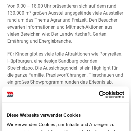
Von 9.00 – 18.00 Uhr präsentieren sich auf dem rund
130.000 m² großen Ausstellungsgelände viele Aussteller
rund um das Thema Agrar und Freizeit. Den Besucher
erwarten Informationen und Mitmach-Aktionen aus
vielen Bereichen wie: Der Landwirtschaft, Garten,
Ernährung und Energiebranche.
Für Kinder gibt es viele tolle Attraktionen wie Ponyreiten,
Hüpfburgen, eine riesige Sandburg oder den
Streichelzoo. Die Aussichtsgondel ist ein Highlight für
die ganze Familie. Praxisvorführungen, Tierschauen und
ein großes Showprogramm runden das Erlebnis ab.
Mager & Wedemeyer ist wie immer auch dabei und auf
dem
Stand R1 / T 11
zu finden. Mit dabei ist der Case IH
Maxxum 150 mit dem neuen 175 PS starken
Diese Webseite verwendet Cookies
Sechszylindermotor. Von JCB wird der neue
Teleskoplader 542-70 mit der Command Plus Kabine zu
Wir verwenden Cookies, um Inhalte und Anzeigen zu
sehen sein. Auch unsere anderen Kernmarken