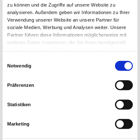
zu können und die Zugriffe auf unsere Website zu
📄 Übersichts-PDF: Maxxum & Farmall
analysieren. Außerdem geben wir Informationen zu Ihrer
ansehen
Verwendung unserer Website an unsere Partner für
soziale Medien, Werbung und Analysen weiter. Unsere
Öffnet die Übersicht als PDF in einem neuen Tab.
Partner führen diese Informationen möglicherweise mit
weiteren Daten zusammen, die Sie ihnen bereitgestellt
✅ Frei konfigurierbar
haben oder die sie im Rahmen Ihrer Nutzung der Dienste
Du entscheidest, welche Ausstattung wirklich
gesammelt haben.
Einwilligungsauswahl
Sinn macht – passend zu deinem Einsatz statt
Notwendig
zu einem Paket.
Präferenzen
💶 Wirtschaftlich investieren
Keine unnötigen Extras mitbezahlen –
investiere gezielt dort, wo es im Alltag Nutzen
Statistiken
bringt.
Marketing
🤝 Beratung auf Augenhöhe
Du sagst, was der Schlepper leisten soll – wir