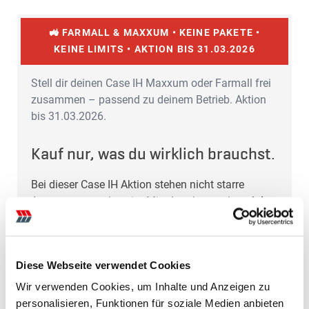
🚜 FARMALL & MAXXUM • KEINE PAKETE •
KEINE LIMITS • AKTION BIS 31.03.2026
Stell dir deinen Case IH Maxxum oder Farmall frei
zusammen – passend zu deinem Betrieb. Aktion
bis 31.03.2026.
Kauf nur, was du wirklich brauchst.
Bei dieser Case IH Aktion stehen nicht starre
Ausstattungspakete im Mittelpunkt, sondern
dein
Betrieb
. Du wählst den passenden Schlepper –
und stellst ihn so zusammen, wie du ihn im Alltag
wirklich brauchst.
Im Fokus:
Maxxum
,
Maxxum
Diese Webseite verwendet Cookies
CVXDrive
&
Maxxum Multicontroller
sowie
Farmall M
und
Farmall C 90–120
Wir verwenden Cookies, um Inhalte und Anzeigen zu
personalisieren, Funktionen für soziale Medien anbieten